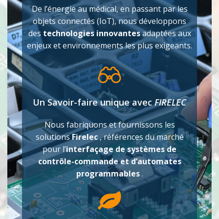
De l’énergie au médical, en passant par les
objets connectés (IoT), nous développons
des
technologies innovantes
adaptées aux
enjeux et environnements les plus exigeants.
Un Savoir-faire unique avec
FIRELEC
Nous fabriquons et fournissons les
solutions
Firelec
, références du marché
pour l’
interfaçage de systèmes de
contrôle-commande et d’automates
programmables
.