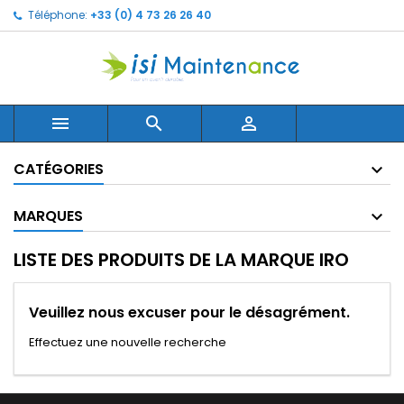
Téléphone:
+33 (0) 4 73 26 26 40
×
×
×
×
Ajouter à ma liste d'envies
((modalTitle))
Créer une liste d'envies
Connexion
Create new list
add_circle_outline
((confirmMessage))
Vous devez être connecté pour ajouter des produits
Nom de la liste d'envies
à votre liste d'envies.



((cancelText))
((modalDeleteText))
Annuler
Connexion
CATÉGORIES
Annuler
Créer une liste d'envies
MARQUES
LISTE DES PRODUITS DE LA MARQUE IRO
Veuillez nous excuser pour le désagrément.
Effectuez une nouvelle recherche