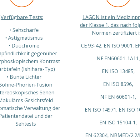
Verfügbare Tests:
LAGON ist ein Medizinp
der Klasse 1, das nach fo
Sehschärfe
Normen zertifiziert i
Astigmatismus
Duochrome
CE 93-42, EN ISO 9001, E
pfindlichkeit gegenüber
NF EN60601-1A11,
phoskopischem Kontrast
arbtafeln (Ishihara-Typ)
EN ISO 13485,
Bunte Lichter
EN ISO 8596,
Söhne-Phorien-Fusion
tereoskopisches Sehen
NF EN 60601-1,
Makuläres Gesichtsfeld
omatische Verwaltung der
EN ISO 14971, EN ISO 1
Patientendatei und der
EN ISO 15104-1,
Sehtests
EN 62304, NBMED/2.2