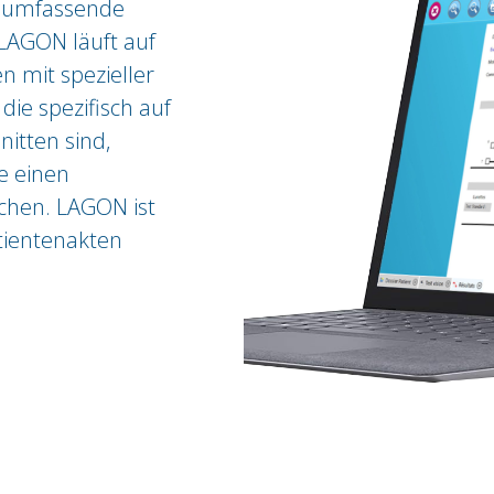
ne umfassende
 LAGON läuft auf
n mit spezieller
die spezifisch auf
nitten sind,
e einen
chen. LAGON ist
tientenakten