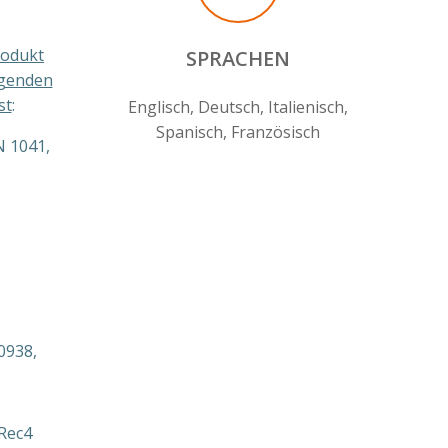
rodukt
SPRACHEN
lgenden
st
:
Englisch, Deutsch, Italienisch,
Spanisch, Französisch
N 1041,
0938,
/Rec4