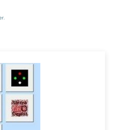
.
er.