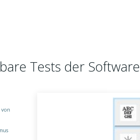
bare Tests der Softwar
E von
smus