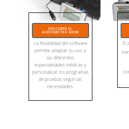
DESCUBRE EL
AUDIÓMETRO 800M
AUDIÓMETRO 800M
DESCUBRE EL
La flexibilidad del software
El 
permite adaptar su uso a
her
las diferentes
especialidades médicas y
co
personalizar los programas
de pruebas según las
necesidades.