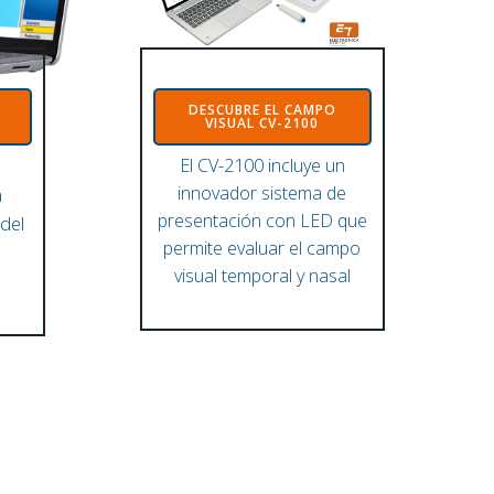
DESCUBRE EL CAMPO
VISUAL CV-2100
VISUAL CV-2100
DESCUBRE EL CAMPO
RE
N
El CV-2100 incluye un
innovador sistema de
a
presentación con LED que
del
permite evaluar el campo
visual temporal y nasal