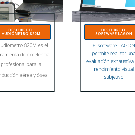
DESCUBRE EL
DESCUBRE EL
AUDIÓMETRO 820M
SOFTWARE LAGON
LAGON
AUDIÓMETRO 820M
DESCUBRE EL SOFTWA
DESCUBRE EL
audiómetro 820M es el
El software LAGO
permite realizar un
ramienta de excelencia
evaluación exhaustiva 
profesional para la
rendimiento visual
nducción aérea y ósea.
subjetivo