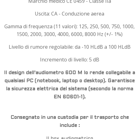
Marchio medico CE 0459 - Classe IIa
Uscita: CA - Conduzione aerea
Gamma di frequenza (11 valori): 125, 250, 500, 750, 1000,
1500, 2000, 3000, 4000, 6000, 8000 Hz (+/- 1%)
Livello di rumore regolabile: da -10 HLdB a 100 HLdB
Incremento di livello: 5 dB
Il design dell'audiometro 600 M lo rende collegabile a
qualsiasi PC (notebook, laptop o desktop). Garantisce
la sicurezza elettrica del sistema (secondo la norma
EN 60601-1).
Consegnato in una custodia per il trasporto che
include :
Il box audiometrico