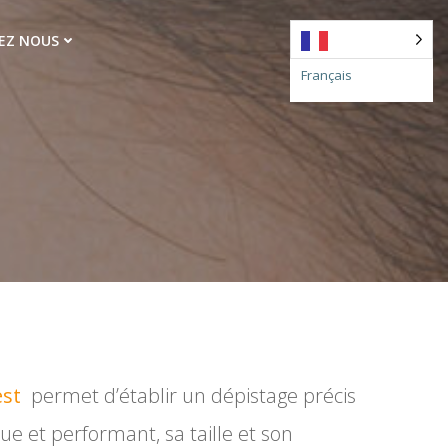
EZ NOUS
Français
st
permet d’établir un dépistage précis
ue et performant, sa taille et son