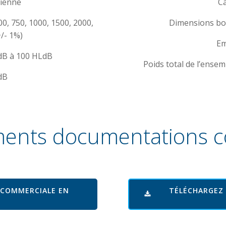
rienne
Ca
0, 750, 1000, 1500, 2000,
Dimensions boî
+/- 1%)
Em
LdB à 100 HLdB
Poids total de l’ensem
dB
ents documentations 
 COMMERCIALE EN
TÉLÉCHARGEZ